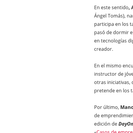
En este sentido
,
Ángel Tomás), nar
participa en los t
pasó de dormir e
en tecnologías d
creador.
En el mismo enc
instructor de jóv
otras iniciativas
pretende en los t
Por último,
Mano
de emprendimient
edición de
DayO
«
Casos de empre