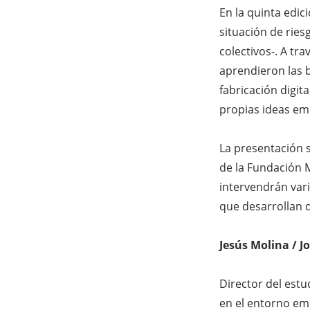
En la quinta edic
situación de ries
colectivos-. A tr
aprendieron las 
fabricación digit
propias ideas em
La presentación 
de la Fundación M
intervendrán vari
que desarrollan d
Jesús Molina / J
Director del est
en el entorno emp