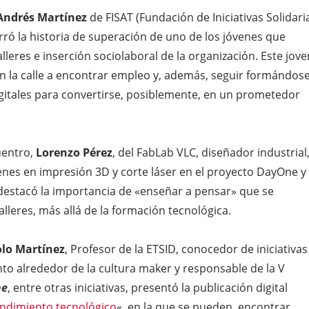
 Andrés Martínez
de FISAT (Fundación de Iniciativas Solidari
ró la historia de superación de uno de los jóvenes que
alleres e inserción sociolaboral de la organización. Este jove
n la calle a encontrar empleo y, además, seguir formándos
igitales para convertirse, posiblemente, en un prometedor
uentro,
Lorenzo Pérez
, del FabLab VLC, diseñador industrial
enes en impresión 3D y corte láser en el proyecto DayOne y
, destacó la importancia de «enseñar a pensar» que se
alleres, más allá de la formación tecnológica.
lo Martínez
, Profesor de la ETSID, conocedor de iniciativas
o alrededor de la cultura maker y responsable de la V
ne
, entre otras iniciativas, presentó la publicación digital
ndimiento tecnológico
«, en la que se pueden encontrar