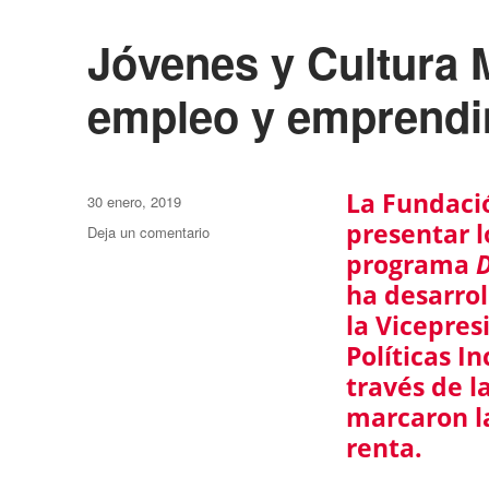
Jóvenes y Cultura 
empleo y emprendi
La Fundaci
Publicado
30 enero, 2019
el
presentar l
Deja un comentario
en
Jóvenes
programa
y
ha desarrol
Cultura
la Vicepres
Maker.
Posibilidades
Políticas I
de
través de l
empleo
marcaron la
y
emprendimiento
renta.